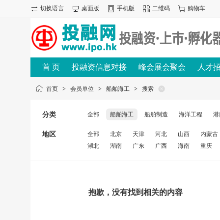
切换语言
桌面版
手机版
二维码
购物车
首 页
投融资信息对接
峰会展会聚会
人才
首页
>
会员单位
>
船舶海工
>
搜索
分类
全部
船舶海工
船舶制造
海洋工程
港
地区
全部
北京
天津
河北
山西
内蒙古
湖北
湖南
广东
广西
海南
重庆
抱歉，没有找到相关的内容