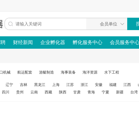
招聘
财经新闻
企业孵化器
孵化服务中心
会员服务中
口机械
航运配套
游艇制造
海事装备
海洋资源
水下工程
辽宁
吉林
黑龙江
上海
江苏
浙江
安徽
福建
江西
四川
贵州
云南
西藏
陕西
甘肃
青海
宁夏
新疆
台湾