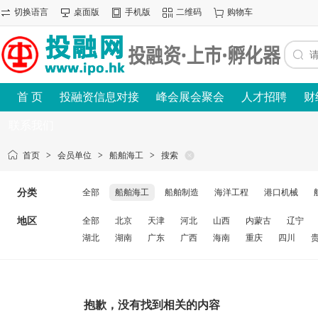
切换语言
桌面版
手机版
二维码
购物车
首 页
投融资信息对接
峰会展会聚会
人才招聘
财
联系我们
首页
>
会员单位
>
船舶海工
>
搜索
分类
全部
船舶海工
船舶制造
海洋工程
港口机械
地区
全部
北京
天津
河北
山西
内蒙古
辽宁
湖北
湖南
广东
广西
海南
重庆
四川
抱歉，没有找到相关的内容