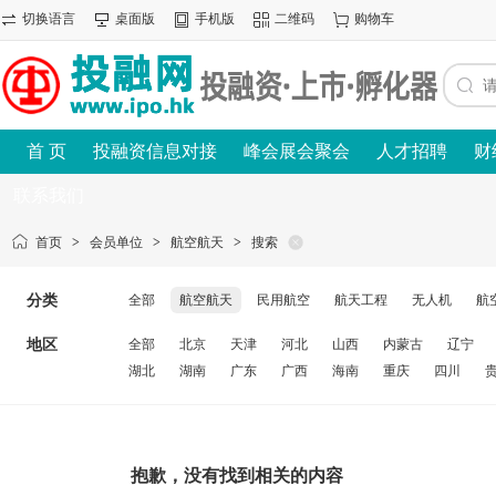
切换语言
桌面版
手机版
二维码
购物车
首 页
投融资信息对接
峰会展会聚会
人才招聘
财
联系我们
首页
>
会员单位
>
航空航天
>
搜索
分类
全部
航空航天
民用航空
航天工程
无人机
航
地区
全部
北京
天津
河北
山西
内蒙古
辽宁
湖北
湖南
广东
广西
海南
重庆
四川
抱歉，没有找到相关的内容