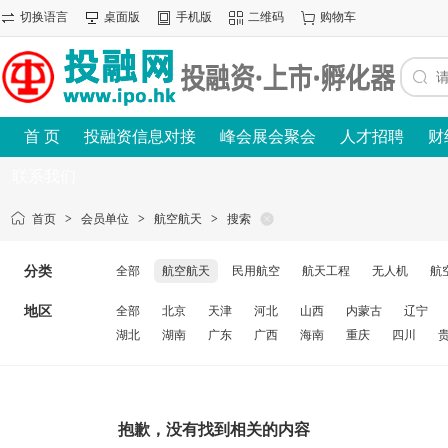
切换语言
桌面版
手机版
二维码
购物车
首 页
投融资信息对接
峰会展会聚会
人才招聘
财
联系我们
首页
>
会员单位
>
航空航天
>
搜索
分类
全部
航空航天
民用航空
航天工程
无人机
航
地区
全部
北京
天津
河北
山西
内蒙古
辽宁
湖北
湖南
广东
广西
海南
重庆
四川
抱歉，没有找到相关的内容