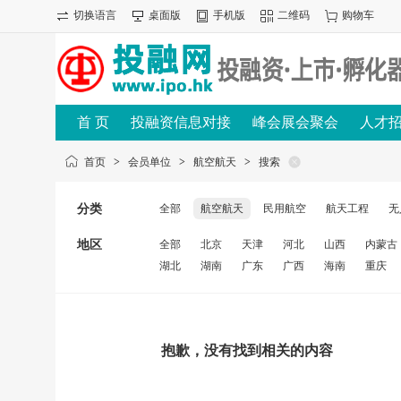
切换语言
桌面版
手机版
二维码
购物车
首 页
投融资信息对接
峰会展会聚会
人才
首页
>
会员单位
>
航空航天
>
搜索
分类
全部
航空航天
民用航空
航天工程
无
地区
全部
北京
天津
河北
山西
内蒙古
湖北
湖南
广东
广西
海南
重庆
抱歉，没有找到相关的内容