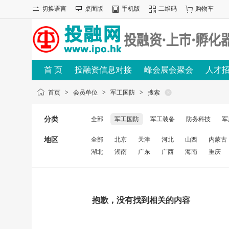
切换语言
桌面版
手机版
二维码
购物车
首 页
投融资信息对接
峰会展会聚会
人才
首页
>
会员单位
>
军工国防
>
搜索
分类
全部
军工国防
军工装备
防务科技
军
地区
全部
北京
天津
河北
山西
内蒙古
湖北
湖南
广东
广西
海南
重庆
抱歉，没有找到相关的内容