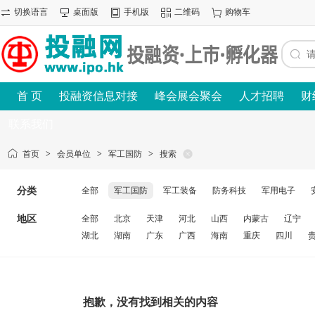
切换语言
桌面版
手机版
二维码
购物车
首 页
投融资信息对接
峰会展会聚会
人才招聘
财
联系我们
首页
>
会员单位
>
军工国防
>
搜索
分类
全部
军工国防
军工装备
防务科技
军用电子
地区
全部
北京
天津
河北
山西
内蒙古
辽宁
湖北
湖南
广东
广西
海南
重庆
四川
抱歉，没有找到相关的内容