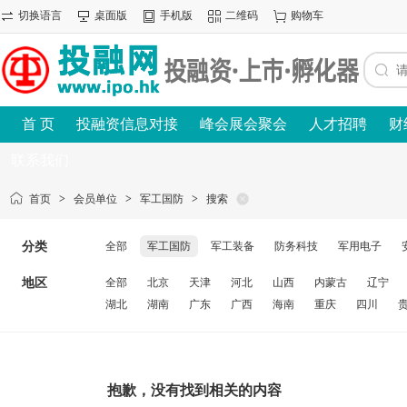
切换语言
桌面版
手机版
二维码
购物车
首 页
投融资信息对接
峰会展会聚会
人才招聘
财
联系我们
首页
>
会员单位
>
军工国防
>
搜索
分类
全部
军工国防
军工装备
防务科技
军用电子
地区
全部
北京
天津
河北
山西
内蒙古
辽宁
湖北
湖南
广东
广西
海南
重庆
四川
抱歉，没有找到相关的内容