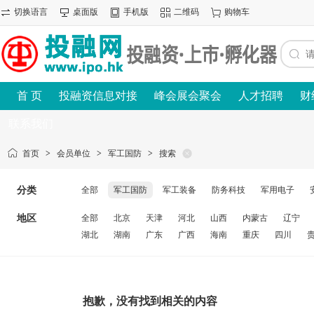
切换语言
桌面版
手机版
二维码
购物车
首 页
投融资信息对接
峰会展会聚会
人才招聘
财
联系我们
首页
>
会员单位
>
军工国防
>
搜索
分类
全部
军工国防
军工装备
防务科技
军用电子
地区
全部
北京
天津
河北
山西
内蒙古
辽宁
湖北
湖南
广东
广西
海南
重庆
四川
抱歉，没有找到相关的内容