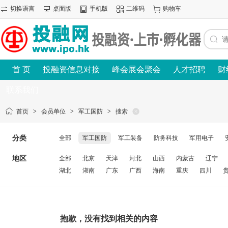
切换语言
桌面版
手机版
二维码
购物车
首 页
投融资信息对接
峰会展会聚会
人才招聘
财
联系我们
首页
>
会员单位
>
军工国防
>
搜索
分类
全部
军工国防
军工装备
防务科技
军用电子
地区
全部
北京
天津
河北
山西
内蒙古
辽宁
湖北
湖南
广东
广西
海南
重庆
四川
抱歉，没有找到相关的内容