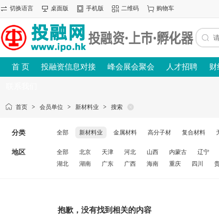
切换语言
桌面版
手机版
二维码
购物车
首 页
投融资信息对接
峰会展会聚会
人才招聘
财
联系我们
首页
>
会员单位
>
新材料业
>
搜索
分类
全部
新材料业
金属材料
高分子材
复合材料
地区
全部
北京
天津
河北
山西
内蒙古
辽宁
湖北
湖南
广东
广西
海南
重庆
四川
抱歉，没有找到相关的内容