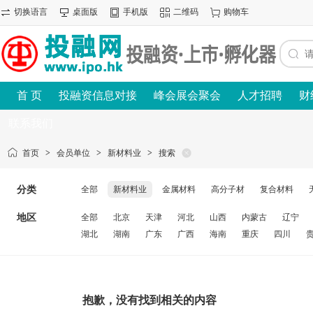
切换语言
桌面版
手机版
二维码
购物车
首 页
投融资信息对接
峰会展会聚会
人才招聘
财
联系我们
首页
>
会员单位
>
新材料业
>
搜索
分类
全部
新材料业
金属材料
高分子材
复合材料
地区
全部
北京
天津
河北
山西
内蒙古
辽宁
湖北
湖南
广东
广西
海南
重庆
四川
抱歉，没有找到相关的内容