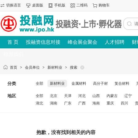
切换语言
桌面版
手机版
二维码
购物车
首 页
投融资信息对接
峰会展会聚会
人才招聘
财
联系我们
首页
>
会员单位
>
新材料业
>
搜索
分类
全部
新材料业
金属材料
高分子材
复合材料
地区
全部
北京
天津
河北
山西
内蒙古
辽宁
湖北
湖南
广东
广西
海南
重庆
四川
抱歉，没有找到相关的内容