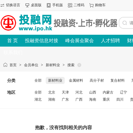
切换语言
桌面版
手机版
二维码
购物车
首 页
投融资信息对接
峰会展会聚会
人才招聘
财
联系我们
首页
>
会员单位
>
新材料业
>
搜索
分类
全部
新材料业
金属材料
高分子材
复合材料
地区
全部
北京
天津
河北
山西
内蒙古
辽宁
湖北
湖南
广东
广西
海南
重庆
四川
抱歉，没有找到相关的内容