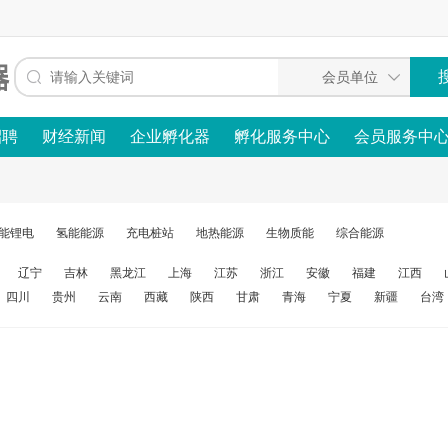
招聘
财经新闻
企业孵化器
孵化服务中心
会员服务中
能锂电
氢能能源
充电桩站
地热能源
生物质能
综合能源
辽宁
吉林
黑龙江
上海
江苏
浙江
安徽
福建
江西
四川
贵州
云南
西藏
陕西
甘肃
青海
宁夏
新疆
台湾