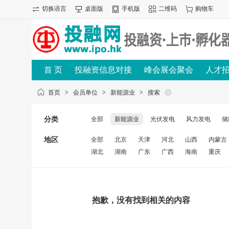
切换语言
桌面版
手机版
二维码
购物车
首 页
投融资信息对接
峰会展会聚会
人才
首页
>
会员单位
>
新能源业
>
搜索
分类
全部
新能源业
光伏发电
风力发电
储
地区
全部
北京
天津
河北
山西
内蒙古
湖北
湖南
广东
广西
海南
重庆
抱歉，没有找到相关的内容