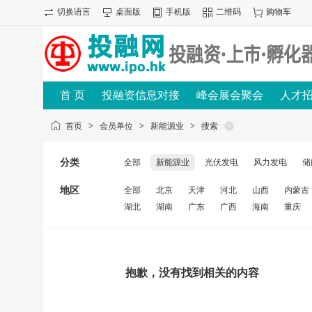
切换语言
桌面版
手机版
二维码
购物车
首 页
投融资信息对接
峰会展会聚会
人才
首页
>
会员单位
>
新能源业
>
搜索
分类
全部
新能源业
光伏发电
风力发电
储
地区
全部
北京
天津
河北
山西
内蒙古
湖北
湖南
广东
广西
海南
重庆
抱歉，没有找到相关的内容