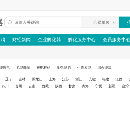
招聘
财经新闻
企业孵化器
孵化服务中心
会员服务中
能锂电
氢能能源
充电桩站
地热能源
生物质能
综合能源
辽宁
吉林
黑龙江
上海
江苏
浙江
安徽
福建
江西
四川
贵州
云南
西藏
陕西
甘肃
青海
宁夏
新疆
台湾