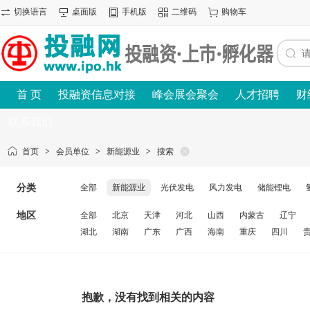
切换语言
桌面版
手机版
二维码
购物车
首 页
投融资信息对接
峰会展会聚会
人才招聘
财
联系我们
首页
>
会员单位
>
新能源业
>
搜索
分类
全部
新能源业
光伏发电
风力发电
储能锂电
地区
全部
北京
天津
河北
山西
内蒙古
辽宁
湖北
湖南
广东
广西
海南
重庆
四川
抱歉，没有找到相关的内容