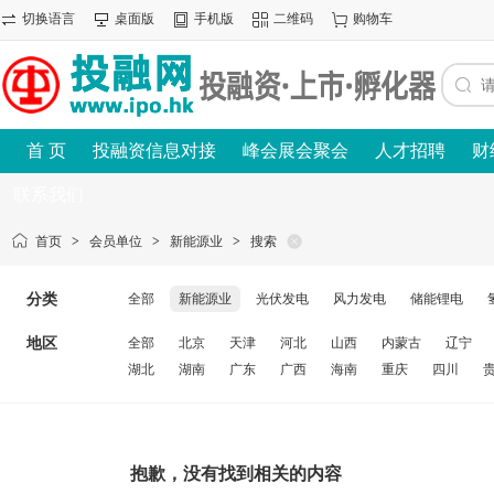
切换语言
桌面版
手机版
二维码
购物车
首 页
投融资信息对接
峰会展会聚会
人才招聘
财
联系我们
首页
>
会员单位
>
新能源业
>
搜索
分类
全部
新能源业
光伏发电
风力发电
储能锂电
地区
全部
北京
天津
河北
山西
内蒙古
辽宁
湖北
湖南
广东
广西
海南
重庆
四川
抱歉，没有找到相关的内容