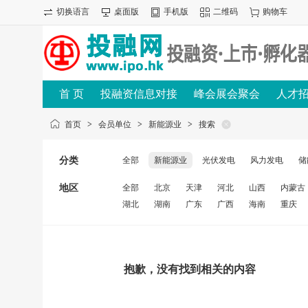
切换语言
桌面版
手机版
二维码
购物车
首 页
投融资信息对接
峰会展会聚会
人才
首页
>
会员单位
>
新能源业
>
搜索
分类
全部
新能源业
光伏发电
风力发电
储
地区
全部
北京
天津
河北
山西
内蒙古
湖北
湖南
广东
广西
海南
重庆
抱歉，没有找到相关的内容