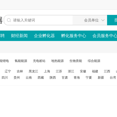
招聘
财经新闻
企业孵化器
孵化服务中心
会员服务中
能锂电
氢能能源
充电桩站
地热能源
生物质能
综合能源
辽宁
吉林
黑龙江
上海
江苏
浙江
安徽
福建
江西
四川
贵州
云南
西藏
陕西
甘肃
青海
宁夏
新疆
台湾