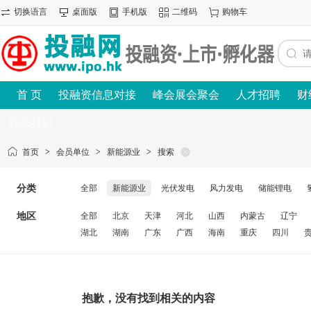
切换语言
桌面版
手机版
二维码
购物车
首 页
投融资信息对接
峰会展会聚会
人才招聘
财
联系我们
首页
>
会员单位
>
新能源业
>
搜索
分类
全部
新能源业
光伏发电
风力发电
储能锂电
地区
全部
北京
天津
河北
山西
内蒙古
辽宁
湖北
湖南
广东
广西
海南
重庆
四川
抱歉，没有找到相关的内容