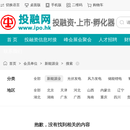
切换语言
桌面版
手机版
二维码
购物车
首 页
投融资信息对接
峰会展会聚会
人才招聘
财
联系我们
首页
>
会员单位
>
新能源业
>
搜索
分类
全部
新能源业
光伏发电
风力发电
储能锂电
地区
全部
北京
天津
河北
山西
内蒙古
辽宁
湖北
湖南
广东
广西
海南
重庆
四川
抱歉，没有找到相关的内容