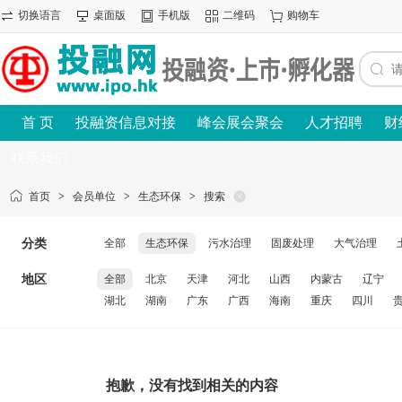
切换语言
桌面版
手机版
二维码
购物车
首 页
投融资信息对接
峰会展会聚会
人才招聘
财
联系我们
首页
>
会员单位
>
生态环保
>
搜索
分类
全部
生态环保
污水治理
固废处理
大气治理
地区
全部
北京
天津
河北
山西
内蒙古
辽宁
湖北
湖南
广东
广西
海南
重庆
四川
抱歉，没有找到相关的内容