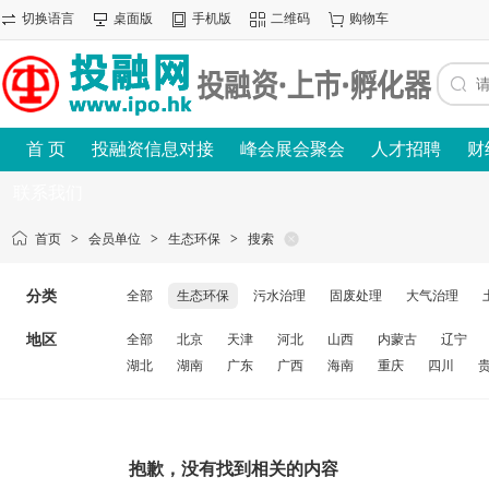
切换语言
桌面版
手机版
二维码
购物车
首 页
投融资信息对接
峰会展会聚会
人才招聘
财
联系我们
首页
>
会员单位
>
生态环保
>
搜索
分类
全部
生态环保
污水治理
固废处理
大气治理
地区
全部
北京
天津
河北
山西
内蒙古
辽宁
湖北
湖南
广东
广西
海南
重庆
四川
抱歉，没有找到相关的内容