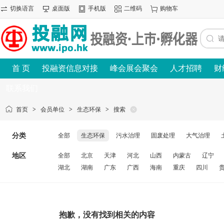
切换语言
桌面版
手机版
二维码
购物车
首 页
投融资信息对接
峰会展会聚会
人才招聘
财
联系我们
首页
>
会员单位
>
生态环保
>
搜索
分类
全部
生态环保
污水治理
固废处理
大气治理
地区
全部
北京
天津
河北
山西
内蒙古
辽宁
湖北
湖南
广东
广西
海南
重庆
四川
抱歉，没有找到相关的内容