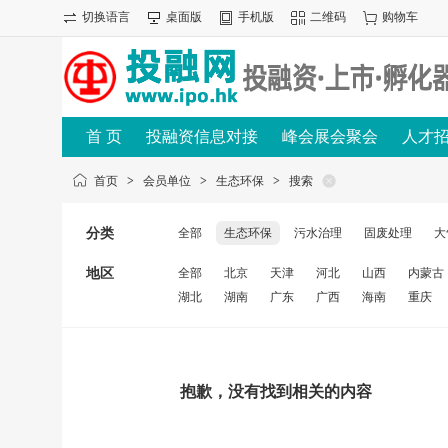
切换语言
桌面版
手机版
二维码
购物车
首 页
投融资信息对接
峰会展会聚会
人才
首页
>
会员单位
>
生态环保
>
搜索
分类
全部
生态环保
污水治理
固废处理
大
地区
全部
北京
天津
河北
山西
内蒙古
湖北
湖南
广东
广西
海南
重庆
抱歉，没有找到相关的内容