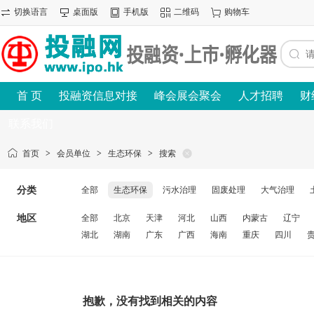
切换语言
桌面版
手机版
二维码
购物车
首 页
投融资信息对接
峰会展会聚会
人才招聘
财
联系我们
首页
>
会员单位
>
生态环保
>
搜索
分类
全部
生态环保
污水治理
固废处理
大气治理
地区
全部
北京
天津
河北
山西
内蒙古
辽宁
湖北
湖南
广东
广西
海南
重庆
四川
抱歉，没有找到相关的内容