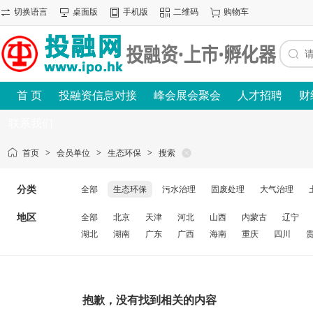
切换语言
桌面版
手机版
二维码
购物车
首 页
投融资信息对接
峰会展会聚会
人才招聘
财
联系我们
首页
>
会员单位
>
生态环保
>
搜索
分类
全部
生态环保
污水治理
固废处理
大气治理
地区
全部
北京
天津
河北
山西
内蒙古
辽宁
湖北
湖南
广东
广西
海南
重庆
四川
抱歉，没有找到相关的内容