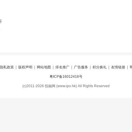
等
索
隐私政策
|
版权声明
|
网站地图
|
排名推广
|
广告服务
|
积分换礼
|
友情链接
|
粤ICP备16012416号
(c)2011-2026 投融网 (www.ipo.hk) All Rights Reserved