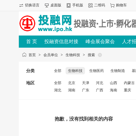
切换语言
桌面版
手机版
二维码
购物车
首 页
投融资信息对接
峰会展会聚会
人才
首页
>
会员单位
>
生物科技
>
搜索
分类
全部
生物科技
生物医药
生物制造
基
地区
全部
北京
天津
河北
山西
内蒙古
湖北
湖南
广东
广西
海南
重庆
抱歉，没有找到相关的内容