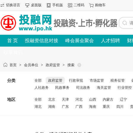
切换语言
桌面版
手机版
二维码
购物车
首 页
投融资信息对接
峰会展会聚会
人才招聘
财
联系我们
首页
>
会员单位
>
政府监管
>
搜索
分类
全部
政府监管
行政审批
市场监管
税务征管
人社政务
民政事务
司法政务
海关监管
行业管控
地区
全部
北京
天津
河北
山西
内蒙古
辽宁
湖北
湖南
广东
广西
海南
重庆
四川