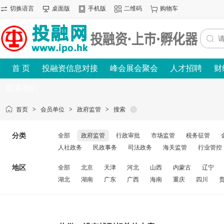
切换语言
桌面版
手机版
二维码
购物车
首 页
投融资信息对接
峰会展会聚会
人才招聘
财
联系我们
首页
>
会员单位
>
政府监管
>
搜索
分类
全部
政府监管
行政审批
市场监管
税务征管
人社政务
民政事务
司法政务
海关监管
行业管控
地区
全部
北京
天津
河北
山西
内蒙古
辽宁
湖北
湖南
广东
广西
海南
重庆
四川