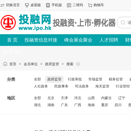
切换语言
桌面版
手机版
二维码
购物车
首 页
投融资信息对接
峰会展会聚会
人才招聘
财
联系我们
首页
>
会员单位
>
政府监管
>
搜索
分类
全部
政府监管
行政审批
市场监管
税务征管
人社政务
民政事务
司法政务
海关监管
行业管控
地区
全部
北京
天津
河北
山西
内蒙古
辽宁
湖北
湖南
广东
广西
海南
重庆
四川