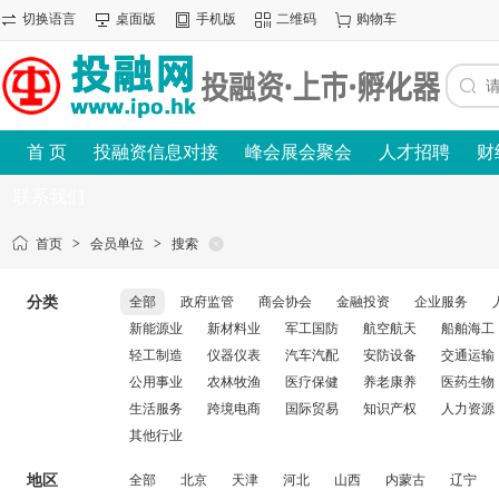
切换语言
桌面版
手机版
二维码
购物车
首 页
投融资信息对接
峰会展会聚会
人才招聘
财
联系我们
首页
>
会员单位
>
搜索
分类
全部
政府监管
商会协会
金融投资
企业服务
新能源业
新材料业
军工国防
航空航天
船舶海工
轻工制造
仪器仪表
汽车汽配
安防设备
交通运输
公用事业
农林牧渔
医疗保健
养老康养
医药生物
生活服务
跨境电商
国际贸易
知识产权
人力资源
其他行业
地区
全部
北京
天津
河北
山西
内蒙古
辽宁