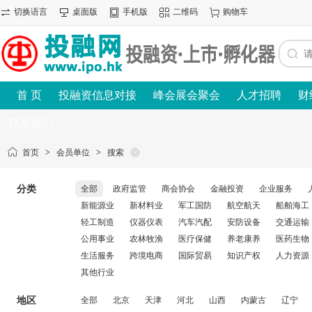
切换语言
桌面版
手机版
二维码
购物车
首 页
投融资信息对接
峰会展会聚会
人才招聘
财
联系我们
首页
>
会员单位
>
搜索
分类
全部
政府监管
商会协会
金融投资
企业服务
新能源业
新材料业
军工国防
航空航天
船舶海工
轻工制造
仪器仪表
汽车汽配
安防设备
交通运输
公用事业
农林牧渔
医疗保健
养老康养
医药生物
生活服务
跨境电商
国际贸易
知识产权
人力资源
其他行业
地区
全部
北京
天津
河北
山西
内蒙古
辽宁