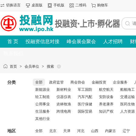
切换语言
桌面版
手机版
二维码
购物车
首 页
投融资信息对接
峰会展会聚会
人才招聘
财
联系我们
首页
>
会员单位
>
搜索
分类
全部
政府监管
商会协会
金融投资
企业服务
新能源业
新材料业
军工国防
航空航天
船舶海工
轻工制造
仪器仪表
汽车汽配
安防设备
交通运输
公用事业
农林牧渔
医疗保健
养老康养
医药生物
生活服务
跨境电商
国际贸易
知识产权
人力资源
其他行业
地区
全部
北京
天津
河北
山西
内蒙古
辽宁