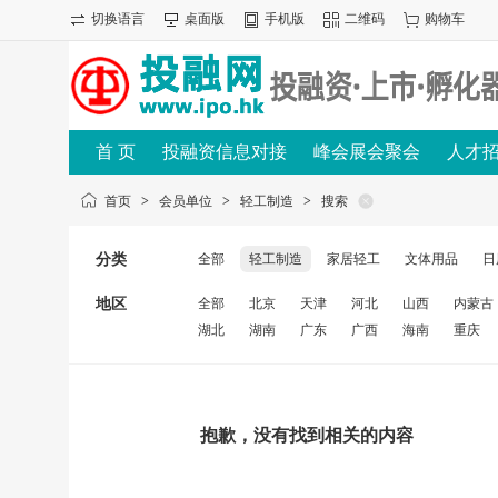
切换语言
桌面版
手机版
二维码
购物车
首 页
投融资信息对接
峰会展会聚会
人才
首页
>
会员单位
>
轻工制造
>
搜索
分类
全部
轻工制造
家居轻工
文体用品
日
地区
全部
北京
天津
河北
山西
内蒙古
湖北
湖南
广东
广西
海南
重庆
抱歉，没有找到相关的内容