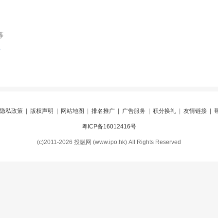
等
索
隐私政策
|
版权声明
|
网站地图
|
排名推广
|
广告服务
|
积分换礼
|
友情链接
|
粤ICP备16012416号
(c)2011-2026 投融网 (www.ipo.hk) All Rights Reserved