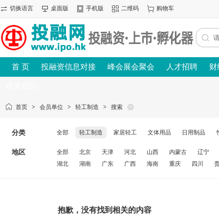
切换语言
桌面版
手机版
二维码
购物车
首 页
投融资信息对接
峰会展会聚会
人才招聘
财
联系我们
首页
>
会员单位
>
轻工制造
>
搜索
分类
全部
轻工制造
家居轻工
文体用品
日用制品
地区
全部
北京
天津
河北
山西
内蒙古
辽宁
湖北
湖南
广东
广西
海南
重庆
四川
抱歉，没有找到相关的内容