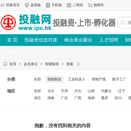
切换语言
桌面版
手机版
二维码
购物车
首 页
投融资信息对接
峰会展会聚会
人才招聘
财
联系我们
首页
>
会员单位
>
智能制造
>
搜索
分类
全部
智能制造
工业机器人
智能产线
数字工厂
地区
全部
北京
天津
河北
山西
内蒙古
辽宁
湖北
湖南
广东
广西
海南
重庆
四川
抱歉，没有找到相关的内容