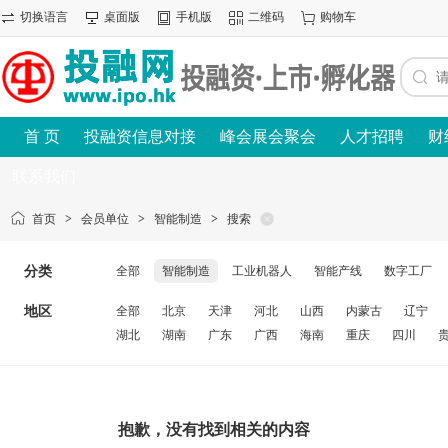
切换语言
桌面版
手机版
二维码
购物车
首 页
投融资信息对接
峰会展会聚会
人才招聘
财
联系我们
首页
>
会员单位
>
智能制造
>
搜索
分类
全部
智能制造
工业机器人
智能产线
数字工厂
地区
全部
北京
天津
河北
山西
内蒙古
辽宁
湖北
湖南
广东
广西
海南
重庆
四川
抱歉，没有找到相关的内容