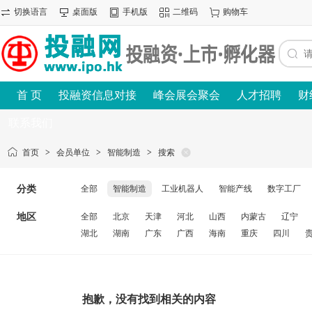
切换语言
桌面版
手机版
二维码
购物车
首 页
投融资信息对接
峰会展会聚会
人才招聘
财
联系我们
首页
>
会员单位
>
智能制造
>
搜索
分类
全部
智能制造
工业机器人
智能产线
数字工厂
地区
全部
北京
天津
河北
山西
内蒙古
辽宁
湖北
湖南
广东
广西
海南
重庆
四川
抱歉，没有找到相关的内容