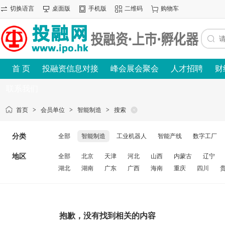
切换语言
桌面版
手机版
二维码
购物车
首 页
投融资信息对接
峰会展会聚会
人才招聘
财
联系我们
首页
>
会员单位
>
智能制造
>
搜索
分类
全部
智能制造
工业机器人
智能产线
数字工厂
地区
全部
北京
天津
河北
山西
内蒙古
辽宁
湖北
湖南
广东
广西
海南
重庆
四川
抱歉，没有找到相关的内容