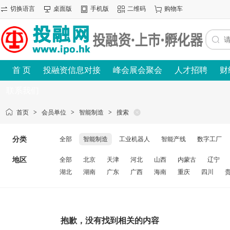
切换语言
桌面版
手机版
二维码
购物车
首 页
投融资信息对接
峰会展会聚会
人才招聘
财
联系我们
首页
>
会员单位
>
智能制造
>
搜索
分类
全部
智能制造
工业机器人
智能产线
数字工厂
地区
全部
北京
天津
河北
山西
内蒙古
辽宁
湖北
湖南
广东
广西
海南
重庆
四川
抱歉，没有找到相关的内容