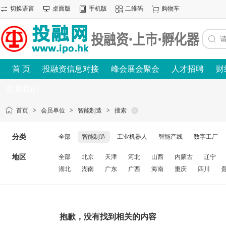
切换语言
桌面版
手机版
二维码
购物车
首 页
投融资信息对接
峰会展会聚会
人才招聘
财
联系我们
首页
>
会员单位
>
智能制造
>
搜索
分类
全部
智能制造
工业机器人
智能产线
数字工厂
地区
全部
北京
天津
河北
山西
内蒙古
辽宁
湖北
湖南
广东
广西
海南
重庆
四川
抱歉，没有找到相关的内容