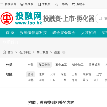
切换语言
桌面版
手机版
二维码
购物车
首 页
投融资信息对接
峰会展会聚会
人才招聘
财
联系我们
首页
>
会员单位
>
加工制造
>
搜索
分类
全部
加工制造
五金加工
钣金加工
注塑成型
地区
全部
北京
天津
河北
山西
内蒙古
辽宁
湖北
湖南
广东
广西
海南
重庆
四川
抱歉，没有找到相关的内容