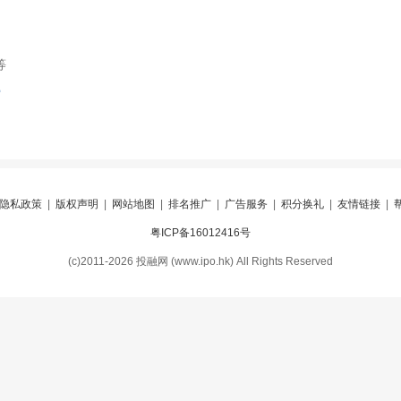
等
索
隐私政策
|
版权声明
|
网站地图
|
排名推广
|
广告服务
|
积分换礼
|
友情链接
|
粤ICP备16012416号
(c)2011-2026 投融网 (www.ipo.hk) All Rights Reserved