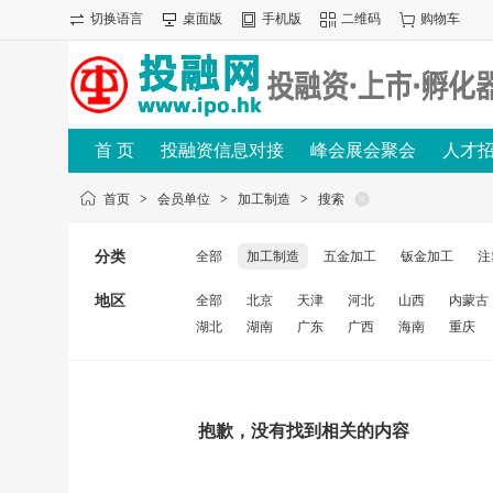
切换语言
桌面版
手机版
二维码
购物车
首 页
投融资信息对接
峰会展会聚会
人才
首页
>
会员单位
>
加工制造
>
搜索
分类
全部
加工制造
五金加工
钣金加工
注
地区
全部
北京
天津
河北
山西
内蒙古
湖北
湖南
广东
广西
海南
重庆
抱歉，没有找到相关的内容