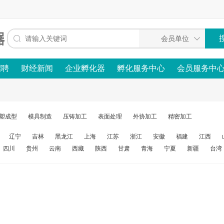
招聘
财经新闻
企业孵化器
孵化服务中心
会员服务中
塑成型
模具制造
压铸加工
表面处理
外协加工
精密加工
辽宁
吉林
黑龙江
上海
江苏
浙江
安徽
福建
江西
四川
贵州
云南
西藏
陕西
甘肃
青海
宁夏
新疆
台湾