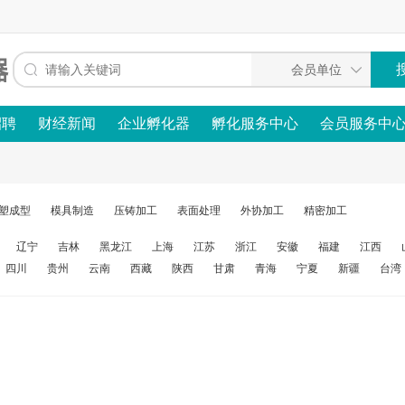
招聘
财经新闻
企业孵化器
孵化服务中心
会员服务中
塑成型
模具制造
压铸加工
表面处理
外协加工
精密加工
辽宁
吉林
黑龙江
上海
江苏
浙江
安徽
福建
江西
四川
贵州
云南
西藏
陕西
甘肃
青海
宁夏
新疆
台湾