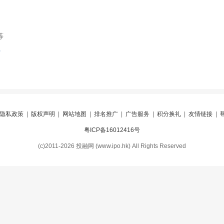
等
索
隐私政策
|
版权声明
|
网站地图
|
排名推广
|
广告服务
|
积分换礼
|
友情链接
|
粤ICP备16012416号
(c)2011-2026 投融网 (www.ipo.hk) All Rights Reserved