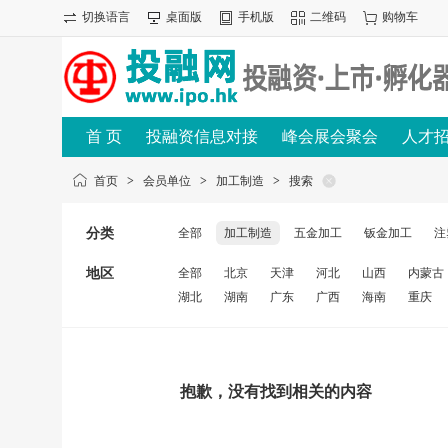
切换语言
桌面版
手机版
二维码
购物车
首 页
投融资信息对接
峰会展会聚会
人才
首页
>
会员单位
>
加工制造
>
搜索
分类
全部
加工制造
五金加工
钣金加工
注
地区
全部
北京
天津
河北
山西
内蒙古
湖北
湖南
广东
广西
海南
重庆
抱歉，没有找到相关的内容