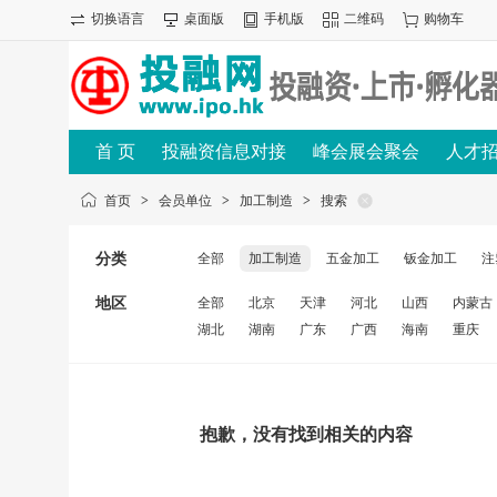
切换语言
桌面版
手机版
二维码
购物车
首 页
投融资信息对接
峰会展会聚会
人才
首页
>
会员单位
>
加工制造
>
搜索
分类
全部
加工制造
五金加工
钣金加工
注
地区
全部
北京
天津
河北
山西
内蒙古
湖北
湖南
广东
广西
海南
重庆
抱歉，没有找到相关的内容