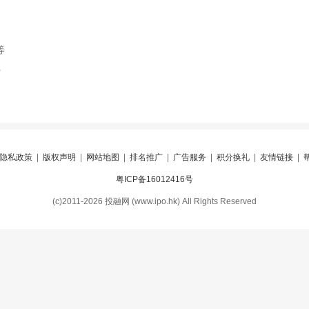
等
索
隐私政策
|
版权声明
|
网站地图
|
排名推广
|
广告服务
|
积分换礼
|
友情链接
|
粤ICP备16012416号
(c)2011-2026 投融网 (www.ipo.hk) All Rights Reserved