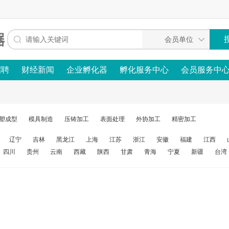
招聘
财经新闻
企业孵化器
孵化服务中心
会员服务中
塑成型
模具制造
压铸加工
表面处理
外协加工
精密加工
辽宁
吉林
黑龙江
上海
江苏
浙江
安徽
福建
江西
四川
贵州
云南
西藏
陕西
甘肃
青海
宁夏
新疆
台湾