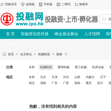
切换语言
桌面版
手机版
二维码
购物车
首 页
投融资信息对接
峰会展会聚会
人才招聘
财
联系我们
首页
>
会员单位
>
机械制造
>
搜索
分类
全部
机械制造
通用机械
重工机械
机床设备
地区
全部
北京
天津
河北
山西
内蒙古
辽宁
湖北
湖南
广东
广西
海南
重庆
四川
抱歉，没有找到相关的内容