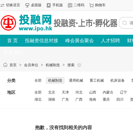
切换语言
桌面版
手机版
二维码
购物车
首 页
投融资信息对接
峰会展会聚会
人才招聘
财
联系我们
首页
>
会员单位
>
机械制造
>
搜索
分类
全部
机械制造
通用机械
重工机械
机床设备
地区
全部
北京
天津
河北
山西
内蒙古
辽宁
湖北
湖南
广东
广西
海南
重庆
四川
抱歉，没有找到相关的内容