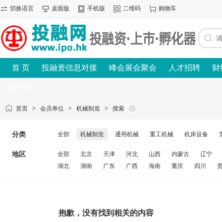
切换语言
桌面版
手机版
二维码
购物车
首 页
投融资信息对接
峰会展会聚会
人才招聘
财
联系我们
首页
>
会员单位
>
机械制造
>
搜索
分类
全部
机械制造
通用机械
重工机械
机床设备
地区
全部
北京
天津
河北
山西
内蒙古
辽宁
湖北
湖南
广东
广西
海南
重庆
四川
抱歉，没有找到相关的内容