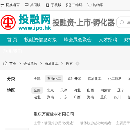
切换语言
桌面版
手机版
二维码
购物车
首 页
投融资信息对接
峰会展会聚会
人才招聘
财
联系我们
首页
>
会员单位
>
石油化工
>
搜索
分类
全部
石油化工
原油开采
炼油化工
化工原料
地区
全部
北京
天津
河北
山西
内蒙古
辽宁
湖北
湖南
广东
广西
海南
重庆
四川
重庆万度建材有限公司
主营：墙面掉沙用“砂无迹”！--墙体脱沙起砂终结者-—主要